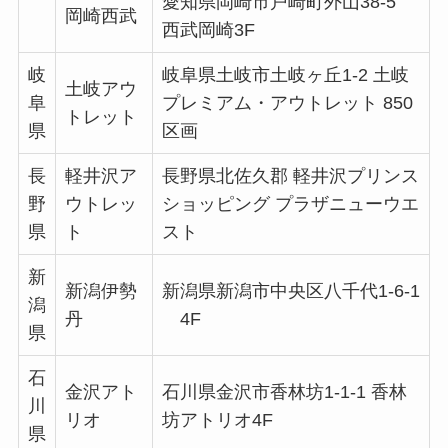
愛知県岡崎市戸崎町外山38-5
岡崎西武
西武岡崎3F
岐
岐阜県土岐市土岐ヶ丘1-2 土岐
土岐アウ
阜
プレミアム・アウトレット 850
トレット
県
区画
長
軽井沢ア
長野県北佐久郡 軽井沢プリンス
野
ウトレッ
ショッピング プラザニューウエ
県
ト
スト
新
新潟伊勢
新潟県新潟市中央区八千代1-6-1
潟
丹
4F
県
石
金沢アト
石川県金沢市香林坊1-1-1 香林
川
リオ
坊アトリオ4F
県