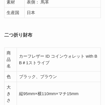
素材
表側： 馬革
生産国
日本
二つ折り財布
商
カーフレザー ID コインウォレット with B
品
B＃1ストライプ
名
色
ブラック、ブラウン
大
き
縦95mm×横110mm×マチ15mm
さ