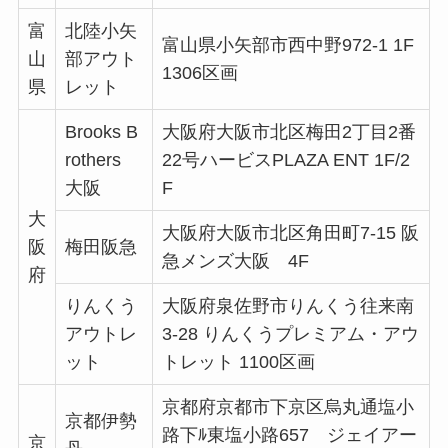
富
北陸小矢
富山県小矢部市西中野972-1 1F
山
部アウト
1306区画
県
レット
Brooks B
大阪府大阪市北区梅田2丁目2番
rothers
22号ハービスPLAZA ENT 1F/2
大阪
F
大
大阪府大阪市北区角田町7-15 阪
阪
梅田阪急
急メンズ大阪 4F
府
りんくう
大阪府泉佐野市りんくう往来南
アウトレ
3-28 りんくうプレミアム・アウ
ット
トレット 1100区画
京都府京都市下京区烏丸通塩小
京都伊勢
路下ﾙ東塩小路657 ジェイアー
京