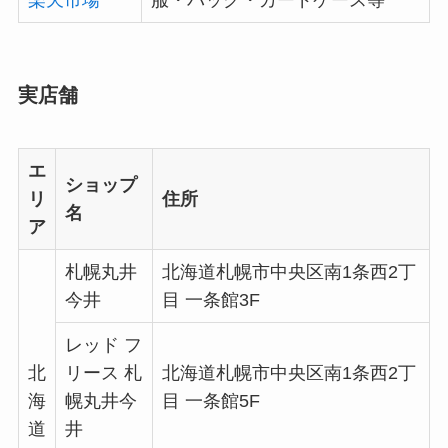
実店舗
エ
ショップ
リ
住所
名
ア
札幌丸井
北海道札幌市中央区南1条西2丁
今井
目 一条館3F
レッド フ
北
リース 札
北海道札幌市中央区南1条西2丁
海
幌丸井今
目 一条館5F
道
井