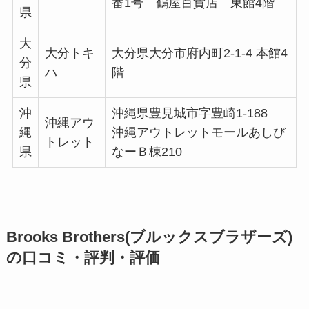
番1号 鶴屋百貨店 東館4階
県
大
大分トキ
大分県大分市府内町2-1-4 本館4
分
ハ
階
県
沖
沖縄県豊見城市字豊崎1-188
沖縄アウ
縄
沖縄アウトレットモールあしび
トレット
県
なーＢ棟210
Brooks Brothers(ブルックスブラザーズ)
の口コミ・評判・評価