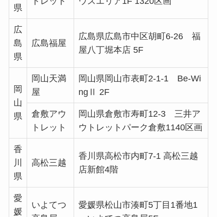
トレット
ウスエリア1F 1320区画
県
広
広島県広島市中区胡町6-26 福
島
広島福屋
屋八丁堀本店 5F
県
岡山天満
岡山県岡山市表町2-1-1 Be-Wi
岡
屋
ngⅡ 2F
山
倉敷アウ
岡山県倉敷市寿町12-3 三井ア
県
トレット
ウトレットパーク倉敷1140区画
香
香川県高松市内町7-1 高松三越
川
高松三越
店新館4階
県
愛
いよてつ
愛媛県松山市湊町5丁目1番地1
媛