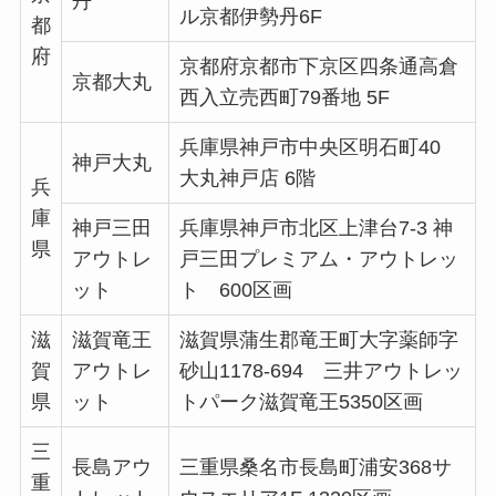
丹
ル京都伊勢丹6F
都
府
京都府京都市下京区四条通高倉
京都大丸
西入立売西町79番地 5F
兵庫県神戸市中央区明石町40
神戸大丸
大丸神戸店 6階
兵
庫
神戸三田
兵庫県神戸市北区上津台7-3 神
県
アウトレ
戸三田プレミアム・アウトレッ
ット
ト 600区画
滋
滋賀竜王
滋賀県蒲生郡竜王町大字薬師字
賀
アウトレ
砂山1178-694 三井アウトレッ
県
ット
トパーク滋賀竜王5350区画
三
長島アウ
三重県桑名市長島町浦安368サ
重